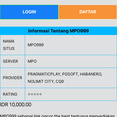
LOGIN
DAFTAR
Informasi Tentang MPO999
NAMA
MPO999
SITUS
SERVER
MPO
PRAGMATICPLAY, PGSOFT, HABANERO,
PROVIDER
NOLIMIT CITY, CQ9
RATING
⭐️⭐️⭐️⭐️⭐️
IDR 10,000.00
MPO999 sebagai link gacor the best tentunya menyediakan 