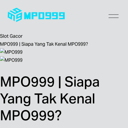
O
p
e
n
Slot Gacor
M
MPO999 | Siapa Yang Tak Kenal MPO999?
e
n
u
MPO999 | Siapa
Yang Tak Kenal
MPO999?